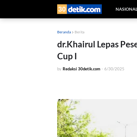
NASIONA
Beranda
Berita
dr.Khairul Lepas Pes
Cup I
by
Redaksi 30detik.com
-
6/30/2025