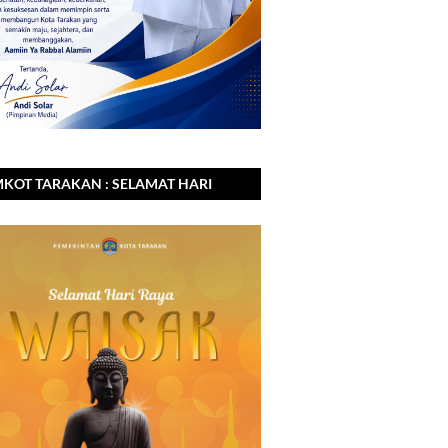
KOT TARAKAN : SELAMAT HARI
A WAISAK