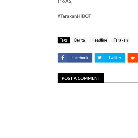
trk/AS
)
#
TarakanHIBOT
Tags
Berita
Headline
Tarakan
Facebook
Twitter
POST A COMMENT