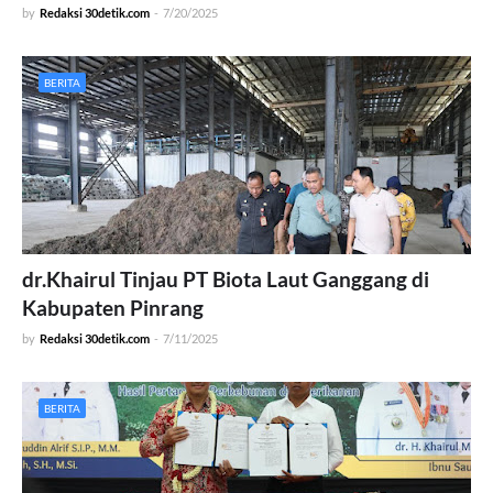
by
Redaksi 30detik.com
-
7/20/2025
BERITA
dr.Khairul Tinjau PT Biota Laut Ganggang di
Kabupaten Pinrang
by
Redaksi 30detik.com
-
7/11/2025
BERITA