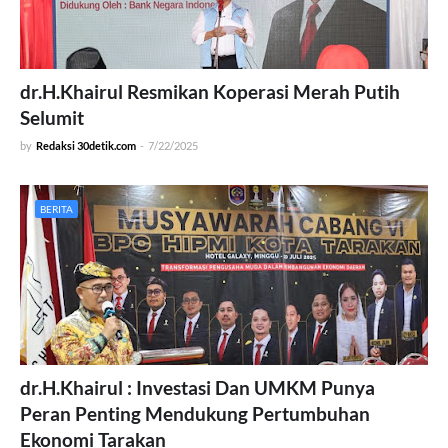
dr.H.Khairul Resmikan Koperasi Merah Putih
Selumit
by
Redaksi 30detik.com
-
7/22/2025
BERITA
dr.H.Khairul : Investasi Dan UMKM Punya
Peran Penting Mendukung Pertumbuhan
Ekonomi Tarakan