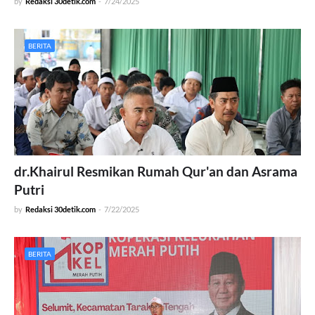
by
Redaksi 30detik.com
-
7/24/2025
BERITA
dr.Khairul Resmikan Rumah Qur'an dan Asrama
Putri
by
Redaksi 30detik.com
-
7/22/2025
BERITA