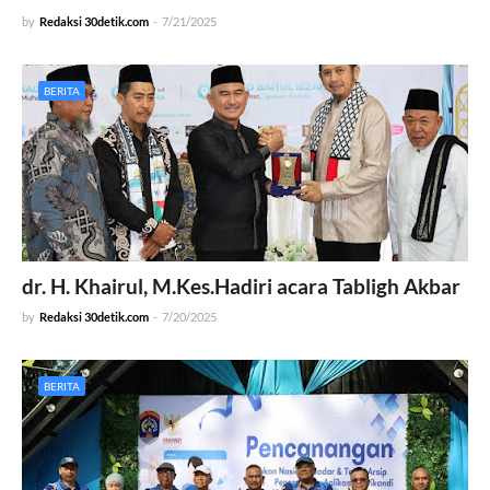
by
Redaksi 30detik.com
-
7/21/2025
BERITA
dr. H. Khairul, M.Kes.Hadiri acara Tabligh Akbar
by
Redaksi 30detik.com
-
7/20/2025
BERITA