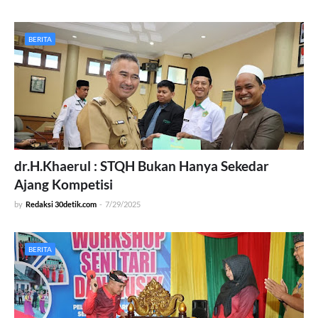
BERITA
dr.H.Khaerul : STQH Bukan Hanya Sekedar
Ajang Kompetisi
by
Redaksi 30detik.com
-
7/29/2025
BERITA