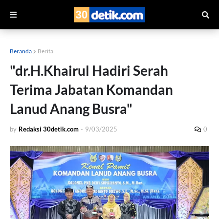
Beranda
Berita
"dr.H.Khairul Hadiri Serah
Terima Jabatan Komandan
Lanud Anang Busra"
by
Redaksi 30detik.com
-
9/03/2025
0