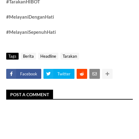
#TarakanHIBOT
#MelayaniDenganHati
#MelayaniSepenuhHati
Tags
Berita
Headline
Tarakan
Facebook
Twitter
POST A COMMENT