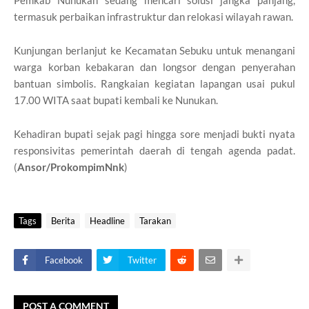
Pemkab Nunukan sedang mencari solusi jangka panjang,
termasuk perbaikan infrastruktur dan relokasi wilayah rawan.
Kunjungan berlanjut ke Kecamatan Sebuku untuk menangani
warga korban kebakaran dan longsor dengan penyerahan
bantuan simbolis. Rangkaian kegiatan lapangan usai pukul
17.00 WITA saat bupati kembali ke Nunukan.
Kehadiran bupati sejak pagi hingga sore menjadi bukti nyata
responsivitas pemerintah daerah di tengah agenda padat.
(
Ansor/ProkompimNnk
)
Tags
Berita
Headline
Tarakan
Facebook
Twitter
POST A COMMENT