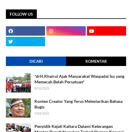
FOLLOW US
DICARI
KOMENTAR
*drH.Khairul Ajak Masyarakat Waspadai Isu yang
Memecah Belah Persatuan*
8/31/2025
Konten Creator Yang Terus Melestarikan Bahasa
Bugis
6/04/2025
Penyidik Kejati Kaltara Dalami Keterangan
Mantan Bupati Nunukan Terkait Dugaan Korupsi