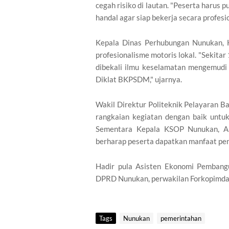
cegah risiko di lautan. "Peserta harus
handal agar siap bekerja secara profesio
Kepala Dinas Perhubungan Nunukan, H
profesionalisme motoris lokal. "Sekitar
dibekali ilmu keselamatan mengemudi 
Diklat BKPSDM," ujarnya.
Wakil Direktur Politeknik Pelayaran B
rangkaian kegiatan dengan baik untu
Sementara Kepala KSOP Nunukan, Ah
berharap peserta dapatkan manfaat pe
Hadir pula Asisten Ekonomi Pembang
DPRD Nunukan, perwakilan Forkopimda, p
Tags
Nunukan
pemerintahan