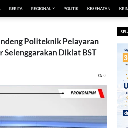
L
BERITA
REGIONAL
POLITIK
KESEHATAN
KRI
SEL
deng Politeknik Pelayaran
 Selenggarakan Diklat BST
0